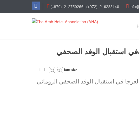
(+970)
_
2
_
2750266 | (+972)
_
2
_
6283140
info@
في استقبال الوفد الصحفي
font size
–
+
لعرجا في استقبال الوفد الصحفي الروماني